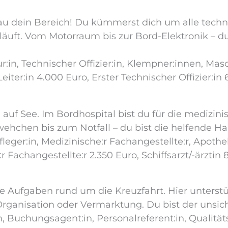
au dein Bereich! Du kümmerst dich um alle tech
läuft. Vom Motorraum bis zur Bord-Elektronik – du
ur:in, Technischer Offizier:in, Klempner:innen, Masc
iter:in 4.000 Euro, Erster Technischer Offizier:in
 auf See. Im Bordhospital bist du für die medizi
hchen bis zum Notfall – du bist die helfende Ha
leger:in, Medizinische:r Fachangestellte:r, Apothek
 Fachangestellte:r 2.350 Euro, Schiffsarzt/-ärztin
e Aufgaben rund um die Kreuzfahrt. Hier unterstü
Organisation oder Vermarktung. Du bist der unsic
 Buchungsagent:in, Personalreferent:in, Qualitä