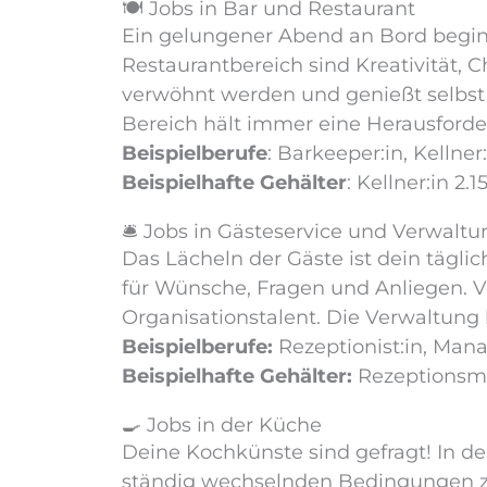
🍽️ Jobs in Bar und Restaurant
Ein gelungener Abend an Bord beginn
Restaurantbereich sind Kreativität, C
verwöhnt werden und genießt selbst 
Bereich hält immer eine Herausforde
Beispielberufe
: Barkeeper:in, Kellne
Beispielhafte Gehälter
: Kellner:in 2
🛎️ Jobs in Gästeservice und Verwaltu
Das Lächeln der Gäste ist dein tägli
für Wünsche, Fragen und Anliegen. V
Organisationstalent. Die Verwaltung 
Beispielberufe:
Rezeptionist:in, Mana
Beispielhafte Gehälter:
Rezeptionsmit
🍳 Jobs in der Küche
Deine Kochkünste sind gefragt! In de
ständig wechselnden Bedingungen za