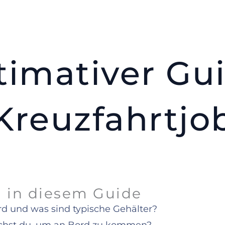
timativer G
Kreuzfahrtjo
h in diesem Guide
rd und was sind typische Gehälter?​