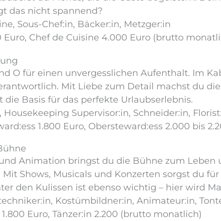
gt das nicht spannend?
ne, Sous-Chef:in, Bäcker:in, Metzger:in
 Euro, Chef de Cuisine 4.000 Euro (brutto monatli
gung
d O für einen unvergesslichen Aufenthalt. Im Kab
rantwortlich. Mit Liebe zum Detail machst du d
t die Basis für das perfekte Urlaubserlebnis.
Housekeeping Supervisor:in, Schneider:in, Florist
rd:ess 1.800 Euro, Obersteward:ess 2.000 bis 2.2
 Bühne
und Animation bringst du die Bühne zum Leben 
 Mit Shows, Musicals und Konzerten sorgst du fü
ter den Kulissen ist ebenso wichtig – hier wird M
ttechniker:in, Kostümbildner:in, Animateur:in, Tont
1.800 Euro, Tänzer:in 2.200 (brutto monatlich)