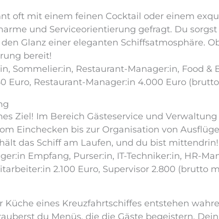
t oft mit einem feinen Cocktail oder einem exqui
harme und Serviceorientierung gefragt. Du sorgst 
den Glanz einer eleganten Schiffsatmosphäre. Ob
rung bereit!
r:in, Sommelier:in, Restaurant-Manager:in, Food 
.150 Euro, Restaurant-Manager:in 4.000 Euro (brutt
ng
ches Ziel! Im Bereich Gästeservice und Verwaltun
om Einchecken bis zur Organisation von Ausflügen
hält das Schiff am Laufen, und du bist mittendrin!
ger:in Empfang, Purser:in, IT-Techniker:in, HR-Ma
arbeiter:in 2.100 Euro, Supervisor 2.800 (brutto m
r Küche eines Kreuzfahrtschiffes entstehen wahre
uberst du Menüs, die die Gäste begeistern. Dein