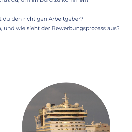
chst du, um an Bord zu kommen?​
st du den richtigen Arbeitgeber?​
 und wie sieht der Bewerbungsprozess aus?​